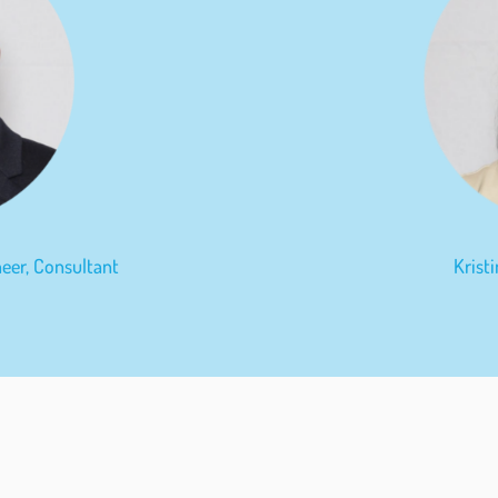
neer, Consultant
Krist